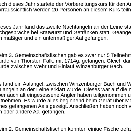
ch dieses Jahr startete der Vorbereitungskurs für den 
orraussichtlich werden 20 Personen an diesem Kurs tei
eses Jahr fand das zweite Nachtangeln an der Leine sta
chgespräche bei Bratwurst und Getränken statt. Geangel
n maßiger und ein untermaßiger Aal gefangen.
im 3. Gemeinschaftsfischen gab es zwar nur 5 Teilneh
rde von Thorsten Falk, mit 1714g, gefangen. Gleich da
urde zwischen Wehr und Einlauf Winzenburger Bach.
 fand ein Aalangel, zwischen Winzenburger Bach und W
langeln an der Leine erklärt wurde. Dieses war auf die 
ber auch alt eingesessene Angler haben teilgenommen u
itnehmen. Es wurde alles beginnend beim Gerät über M
nes gefangenen Aals gezeigt. Anschließen haben noch vi
n oder andere Aal gefangen.
im 2. Gemeinschaftsfischen konnten einige Fische gefa