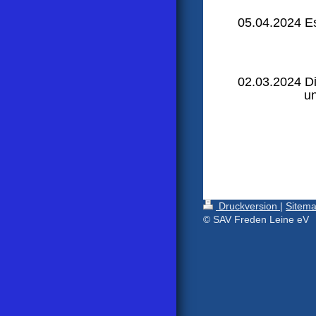
05.04.2024 Es
02.03.2024 D
un
Druckversion
|
Sitem
© SAV Freden Leine eV