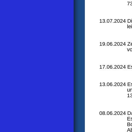
7
13.07.2024 Di
le
19.06.2024 Ze
v
17.06.2024 Es 
13.06.2024 Es
um
1
08.06.2024 Da
Es
Bo
Ab