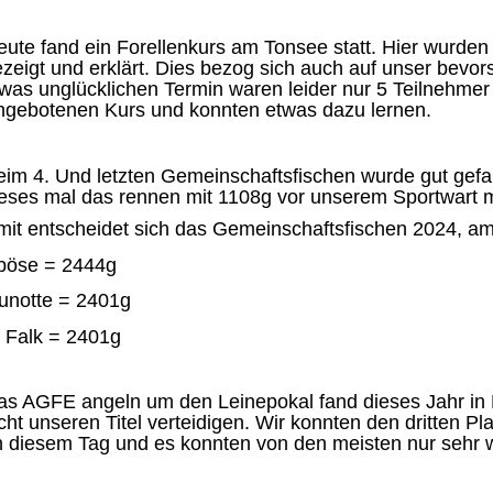
ute fand ein Forellenkurs am Tonsee statt. Hier wurde
zeigt und erklärt. Dies bezog sich auch auf unser bev
was unglücklichen Termin waren leider nur 5 Teilnehmer
ngebotenen Kurs und konnten etwas dazu lernen.
eim 4. Und letzten Gemeinschaftsfischen wurde gut ge
eses mal das rennen mit 1108g vor unserem Sportwart m
heidet sich das Gemeinschaftsfischen 2024, am En
böse = 2444g
unotte = 2401g
 Falk = 2401g
s AGFE angeln um den Leinepokal fand dieses Jahr in Ei
cht unseren Titel verteidigen. Wir konnten den dritten P
n diesem Tag und es konnten von den meisten nur sehr 