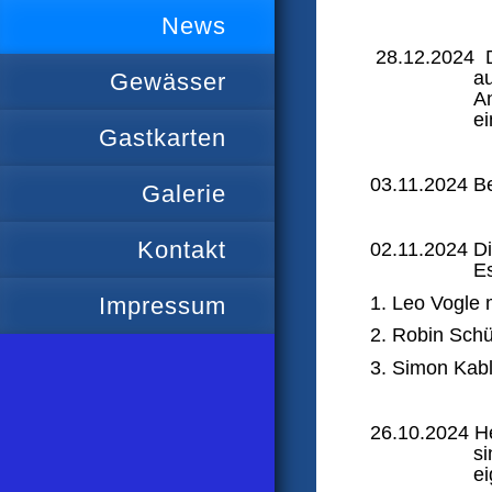
News
28.12.2024 Da
au
Gewässer
A
ei
Gastkarten
03.11.2024 Be
Galerie
Kontakt
02.11.2024 Di
E
1. Leo Vogle
Impressum
2. Robin Sch
3. Simon Kabl
26.10.2024 He
s
e