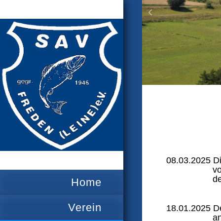
08.03.2025 Di
vo
de
Home
Verein
18.01.2025 De
a