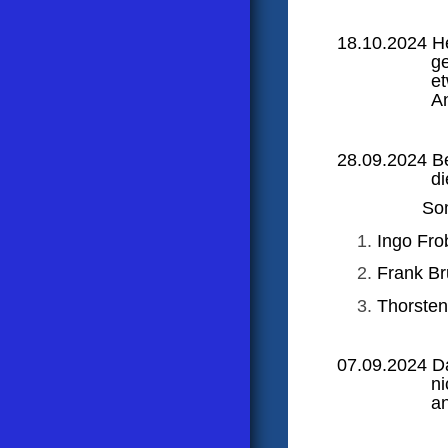
18.10.2024 He
ge
et
A
28.09.2024 B
di
Somit entsc
Ingo Fro
Frank Br
Thorsten
07.09.2024 Da
ni
a