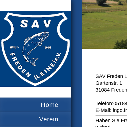
SAV Freden L
Gartenstr. 1
31084 Freden
Telefon:0518
Home
E-Mail: ingo
Verein
Haben Sie Fra