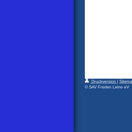
Druckversion
|
Sitem
© SAV Freden Leine eV